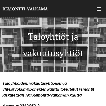
REMONTTI-VALKAMA
Taloyhtiöt ja
vakuutusyhtiöt
Taloyhtiöiden, vakuutusyhtiöiden ja
yhteistyökumppaneiden kautta toteutetut remontit
laskutetaan TMI Remontti-Valkaman kautta.
Y-tunnus 2342062-2